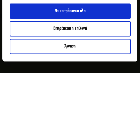
Να επιτρέπονται όλα
Επιτρέπεται η επιλογή
Άρνηση
ALUMNI
ALUMNI ΝΙΚΟΣ ΓΙΟΥΡΗΣ
Ο
Νίκος Γιούρης,
απόφοιτος της
Σχολής Art & Design
του
ΙΕΚ