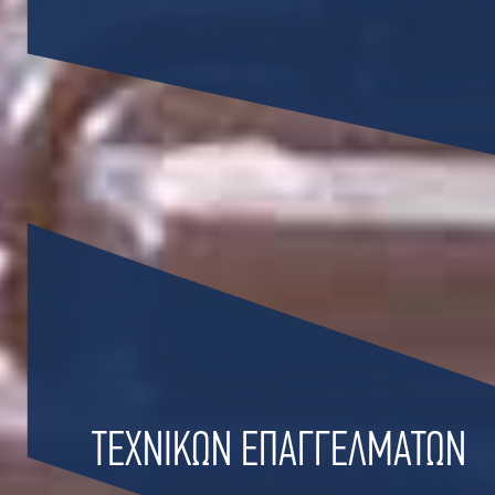
ΤΕΧΝΙΚΩΝ ΕΠΑΓΓΕΛΜΑΤΩΝ