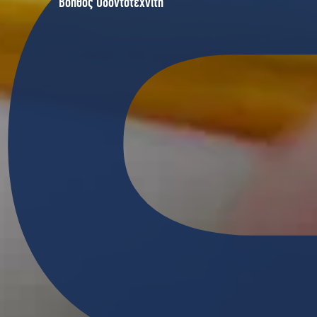
Σ
Βοηθός Οδοντοτεχνίτη