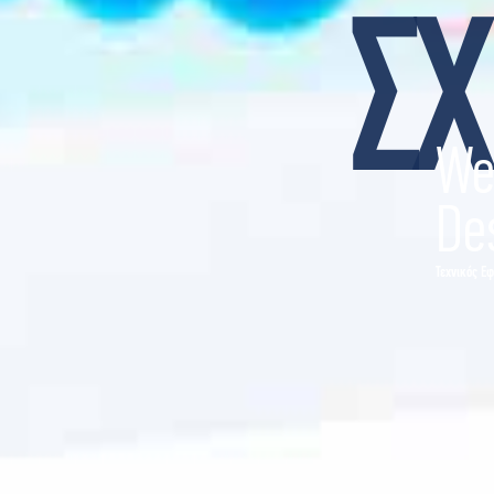
Σ
We
De
Τεχνικός Ε