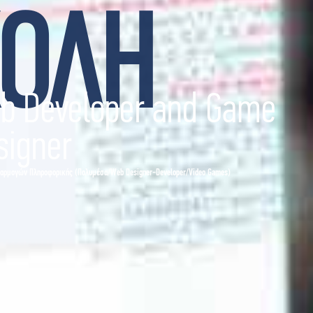
ΧΟΛΗ
b Developer and Game
signer
φαρμογών Πληροφορικής (Πολυμέσα/Web Designer-Developer/Video Games)