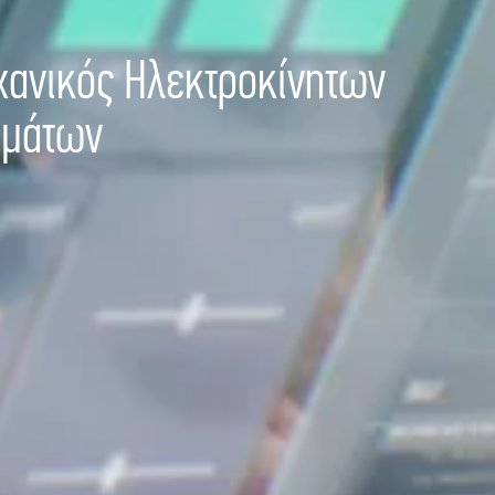
ανικός Ηλεκτροκίνητων
ημάτων