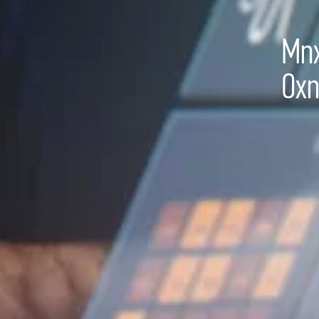
Μηχ
Οχ