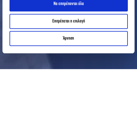
Να επιτρέπονται όλα
Επιτρέπεται η επιλογή
Άρνηση
ΑΡΘΡΑ
SUPER CATWALK ΜΕ NAVY VIBES ΑΠΟ ΤΗΝ AKMI FASHION & BEAUTY ΑCADEMY ΣΤΗ
ΘΕΣΣΑΛΟΝΙΚΗ
MARITIME HERITAGE: Ένα
fashion show με navy