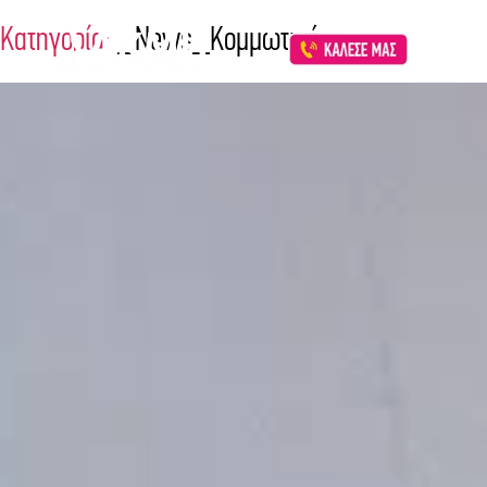
Κατηγορία:
_News_Κομμωτική