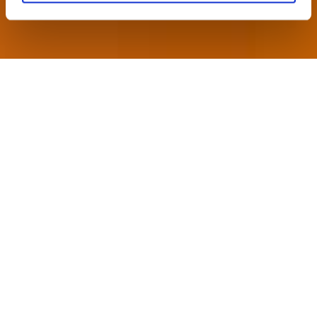
ΑΡΘΡΑ
O ΟΜΙΛΟΣ ΑΚΜΗ-ΜΗΤΡΟΠΟΛΙΤΙΚΟ ΥΠΟΣΤΗΡΙΚΤΗΣ ΤΗΣ ΣΥΝΕΛΕΥΣΗΣ ΞΕΝΟΔΟΧΩΝ ΡΟΔΟΥ
Ο Εκπαιδευτικός Όμιλος
Μητροπολιτικό-ΑΚΜΗ,
υποστηρικτής της Γενικής
Συνέλευσης της Ένωσης
Ξενοδόχων Ρόδου