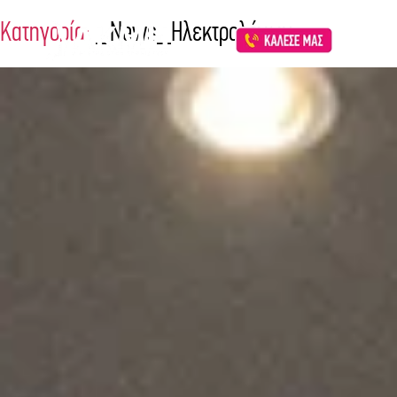
Κατηγορία:
_News_Ηλεκτρολόγων