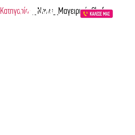
Κατηγορία:
_News_Μαγειρική–Chef